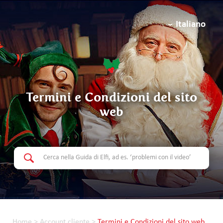
Italiano
Termini e Condizioni del sito
web
Home
>
Account cliente
>
Termini e Condizioni del sito web