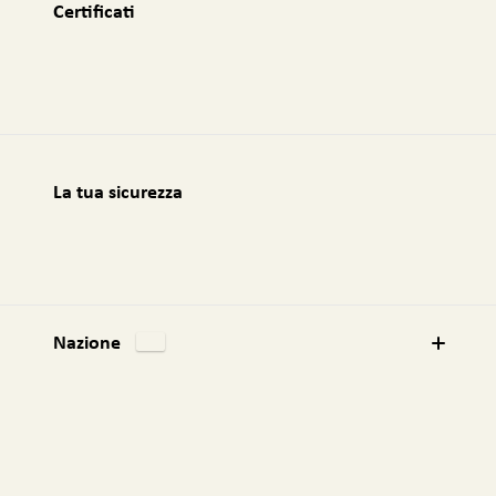
a
Certificati
i
l
:
La tua sicurezza
Nazione