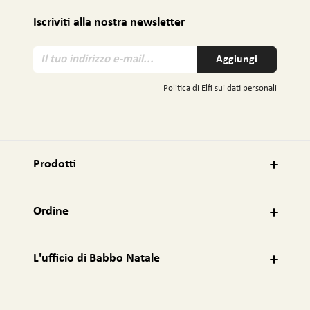
Iscriviti alla nostra newsletter
I
Aggiungi
l
t
Politica di Elfi sui dati personali
u
o
i
n
d
Prodotti
i
r
i
Ordine
z
z
o
L'ufficio di Babbo Natale
e
-
m