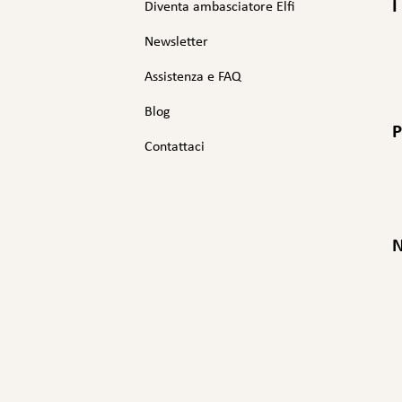
o
I
Diventa ambasciatore Elfi
i
Newsletter
n
d
Assistenza e FAQ
i
r
Blog
i
P
z
Contattaci
z
o
e
-
N
a
i
l
: