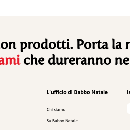
non prodotti. Porta la 
gami
che dureranno ne
L'ufficio di Babbo Natale
I
I
Chi siamo
l
t
Su Babbo Natale
u