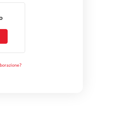
o
aborazione?