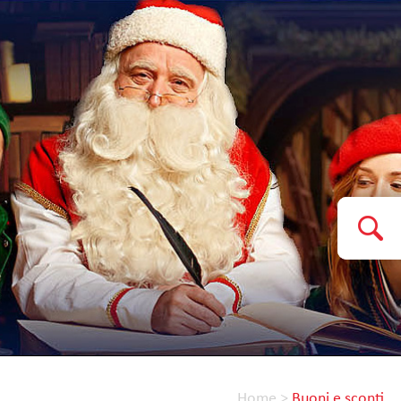
Home
>
Buoni e sconti