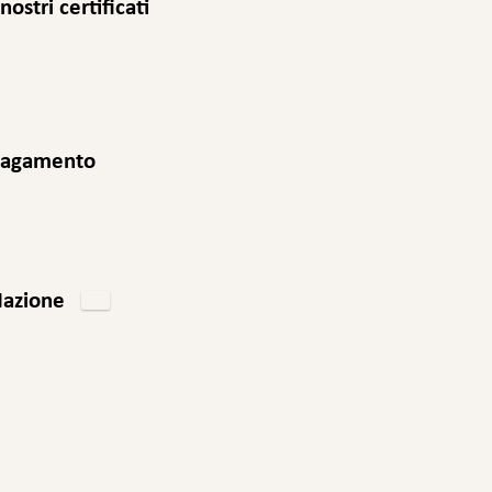
 nostri certificati
agamento
m
azione