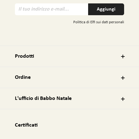
I
Aggiungi
l
t
Politica di Elfi sui dati personali
u
o
i
n
d
Prodotti
i
r
i
Ordine
z
z
o
L'ufficio di Babbo Natale
e
-
m
a
Certificati
i
l