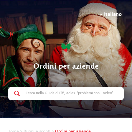
Italiano
Ordini per aziende
Home
>
Buoni e sconti
>
Ordini per aziende