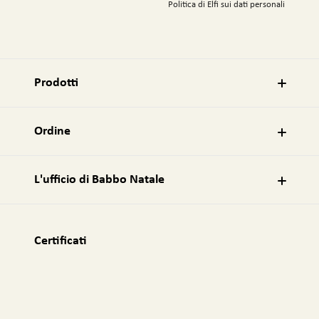
Politica di Elfi sui dati personali
u
o
i
n
d
Prodotti
i
r
i
Ordine
z
z
o
L'ufficio di Babbo Natale
e
-
m
a
Certificati
i
l
: