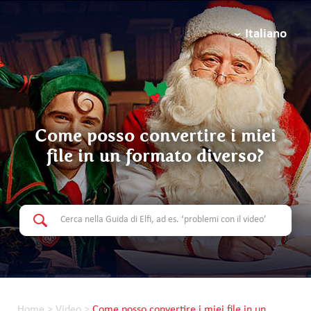
Italiano
Come posso convertire i miei
file in un formato diverso?
Home
>
Video
>
Come posso convertire i miei file in un