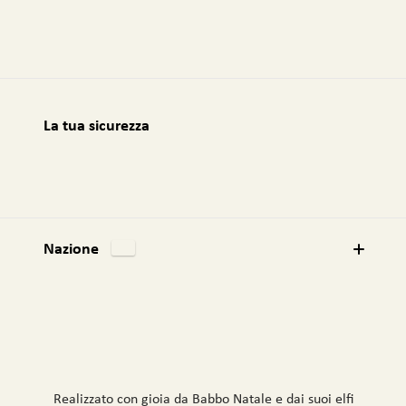
l
:
La tua sicurezza
Nazione
Realizzato con gioia da Babbo Natale e dai suoi elfi