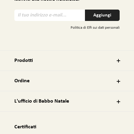
I
Aggiungi
l
t
Politica di Elfi sui dati personali
u
o
i
n
d
Prodotti
i
r
i
Ordine
z
z
o
L'ufficio di Babbo Natale
e
-
m
a
Certificati
i