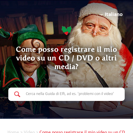
Italiano
Come posso registrare il mio
video su un CD / DVD o altri
media?
Home
>
Video
>
Come posso registrare il mio video su un CD